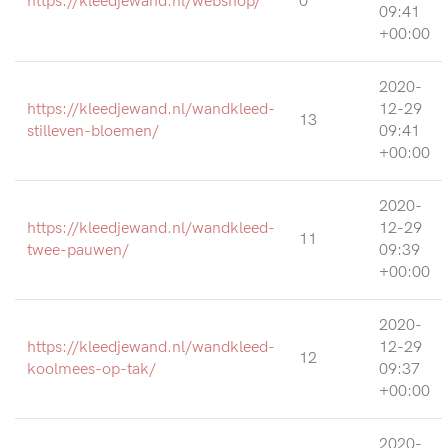
https://kleedjewand.nl/webshop/
0
09:41
+00:00
2020-
https://kleedjewand.nl/wandkleed-
12-29
13
stilleven-bloemen/
09:41
+00:00
2020-
https://kleedjewand.nl/wandkleed-
12-29
11
twee-pauwen/
09:39
+00:00
2020-
https://kleedjewand.nl/wandkleed-
12-29
12
koolmees-op-tak/
09:37
+00:00
2020-