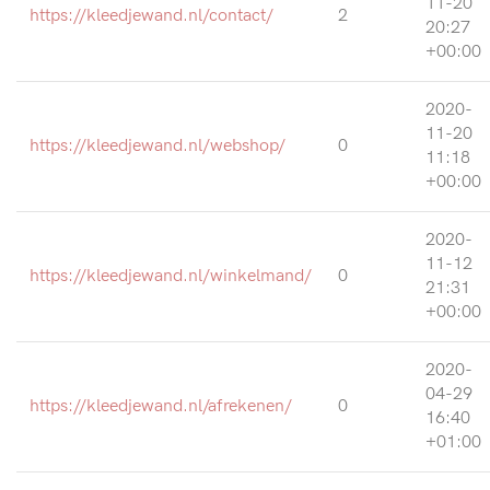
11-20
https://kleedjewand.nl/contact/
2
20:27
+00:00
2020-
11-20
https://kleedjewand.nl/webshop/
0
11:18
+00:00
2020-
11-12
https://kleedjewand.nl/winkelmand/
0
21:31
+00:00
2020-
04-29
https://kleedjewand.nl/afrekenen/
0
16:40
+01:00