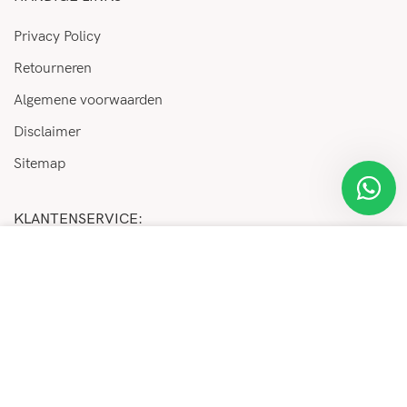
Privacy Policy
Retourneren
Algemene voorwaarden
Disclaimer
Sitemap
KLANTENSERVICE:
We maken gebruik van cookies ter verbetering van uw
Veelgestelde vragen
gebruikerservaring op onze website. Door deze website
Betaalinformatie
te bezoeken moet u deze cookies accepteren en gaat u
hiermee akkoord.
Verzenden
Retourneren
MEER INFORMATIE
ACCEPTEREN
Support