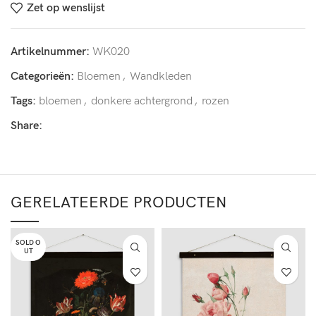
Zet op wenslijst
Artikelnummer:
WK020
Categorieën:
Bloemen
,
Wandkleden
Tags:
bloemen
,
donkere achtergrond
,
rozen
Share:
GERELATEERDE PRODUCTEN
SOLD O
UT