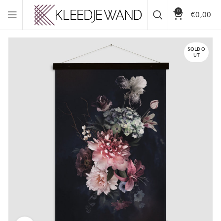
0
€
0,00
SOLD O
UT