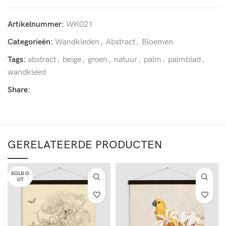
Artikelnummer:
WK021
Categorieën:
Wandkleden
,
Abstract
,
Bloemen
Tags:
abstract
,
beige
,
groen
,
natuur
,
palm
,
palmblad
,
wandkleed
Share:
GERELATEERDE PRODUCTEN
SOLD O
UT