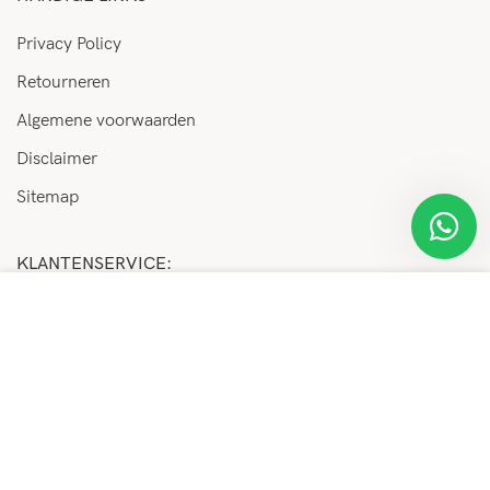
Privacy Policy
Retourneren
Algemene voorwaarden
Disclaimer
Sitemap
KLANTENSERVICE:
We maken gebruik van cookies ter verbetering van uw
Veelgestelde vragen
gebruikerservaring op onze website. Door deze website
Betaalinformatie
te bezoeken moet u deze cookies accepteren en gaat u
hiermee akkoord.
Verzenden
Retourneren
MEER INFORMATIE
ACCEPTEREN
Support