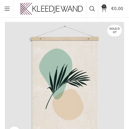
0
€
0,00
SOLD O
UT