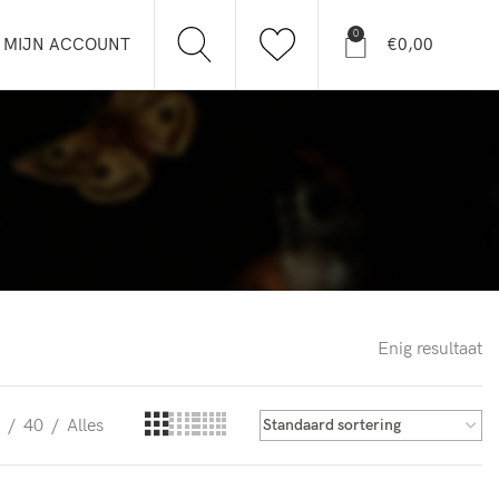
0
MIJN ACCOUNT
€
0,00
Enig resultaat
40
Alles