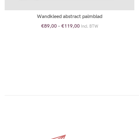
Wandkleed abstract palmblad
€
89,00
–
€
119,00
Incl. BTW
OPTIES SELECTEREN