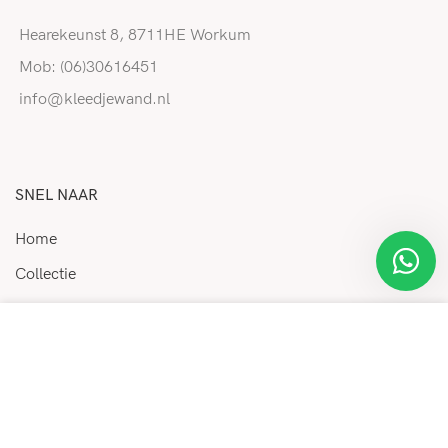
Hearekeunst 8, 8711HE Workum
Mob: (06)30616451
info@kleedjewand.nl
SNEL NAAR
Home
Collectie
FAQ
We maken gebruik van cookies ter verbetering van uw
Over ons
gebruikerservaring op onze website. Door deze website
Contact
te bezoeken moet u deze cookies accepteren en gaat u
hiermee akkoord.
HANDIGE LINKS
MEER INFORMATIE
ACCEPTEREN