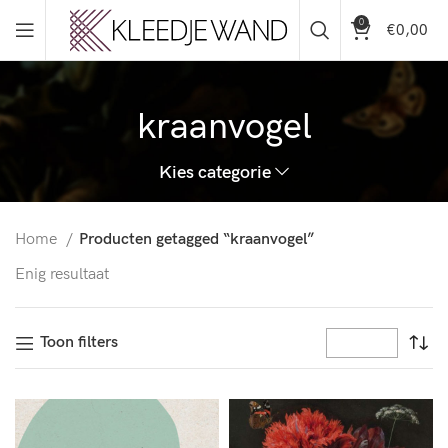
0
€
0,00
kraanvogel
Kies categorie
Home
Producten getagged “kraanvogel”
Enig resultaat
Toon filters