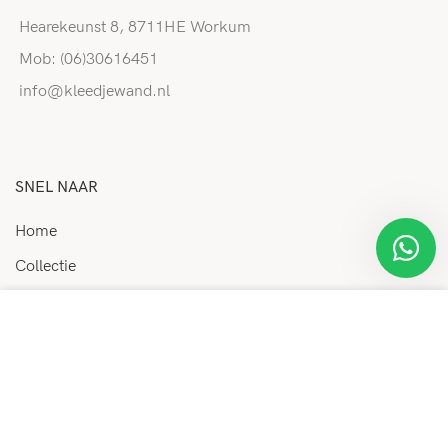
Hearekeunst 8, 8711HE Workum
Mob: (06)30616451
info@kleedjewand.nl
SNEL NAAR
Home
Collectie
FAQ
We maken gebruik van cookies ter verbetering van uw
Over ons
gebruikerservaring op onze website. Door deze website
te bezoeken moet u deze cookies accepteren en gaat u
Contact
hiermee akkoord.
HANDIGE LINKS
MEER INFORMATIE
ACCEPTEREN