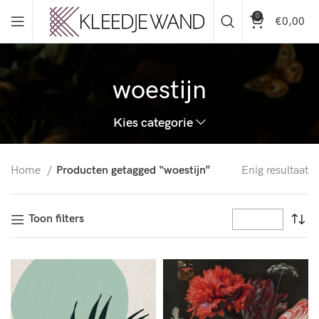
0
€
0,00
woestijn
Kies categorie
Home
Producten getagged “woestijn”
Enig resultaat
Toon filters